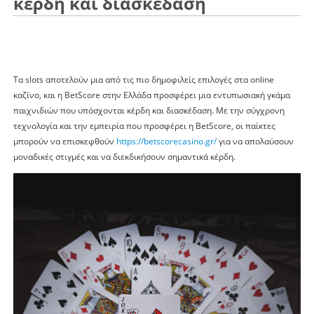
κέρδη και διασκέδαση
Τα slots αποτελούν μια από τις πιο δημοφιλείς επιλογές στα online
καζίνο, και η BetScore στην Ελλάδα προσφέρει μια εντυπωσιακή γκάμα
παιχνιδιών που υπόσχονται κέρδη και διασκέδαση. Με την σύγχρονη
τεχνολογία και την εμπειρία που προσφέρει η BetScore, οι παίκτες
μπορούν να επισκεφθούν
https://betscorecasino.gr/
για να απολαύσουν
μοναδικές στιγμές και να διεκδικήσουν σημαντικά κέρδη.