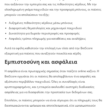
που αυξάνουν την εμπειρία σας και τις πιθανότητες κέρδους. Με την
ολοκληρωμένη γκάμα παιχνιδιών και την προσφορά μπόνους, οι παίκτες
μπορούν να απολαύσουν τα εξής:
Αυξημένες πιθανότητες κέρδους μέσω μπόνους
Διαφορετικές θεματολογίες και μηχανισμοί παιχνιδιού
Δυνατότητα για δωρεάν περιστροφές και προσφορές
Ασφαλείς τρόποι πληρωμής για καταθέσεις και αναλήψεις
Αυτά τα οφέλη καθιστούν την επιλογή των slots από την BetScore
εξαιρετική για παίκτες που αναζητούν ποικιλία και κέρδη.
Εμπιστοσύνη και ασφάλεια
Η ασφάλεια είναι πρωταρχικής σημασίας όταν παίζετε online καζίνο. Η
BetScore εγγυάται ότι οι παίκτες θα απολαμβάνουν ένα ασφαλές και
αξιόπιστο περιβάλλον παιχνιδιού. Όλες οι συναλλαγές είναι
κρυπτογραφημένες, και η εταιρεία ακολουθεί αυστηρές διαδικασίες
ασφάλειας για να διασφαλίσει την προστασία των δεδομένων σας.
Επιπλέον, οι παίκτες μπορούν να είναι σίγουροι ότι οι πληρωμές τους θα
διεκπεραιώνονται γρήγορα και αποτελεσματικά, είτε χρησιμοποιούν