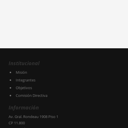
Institucional
Misión
Integrantes
Objetivos
Comisión Directiva
Información
Av. Gral. Rondeau 1908 Piso 1
CP 11.800