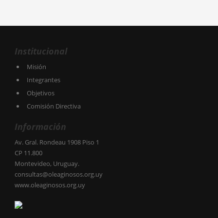
Institucional
Misión
Integrantes
Objetivos
Comisión Directiva
Información
Av. Gral. Rondeau 1908 Piso 1
CP 11.800
Montevideo, Uruguay.
consultas@oleaginosos.org.uy
www.oleaginosos.org.uy