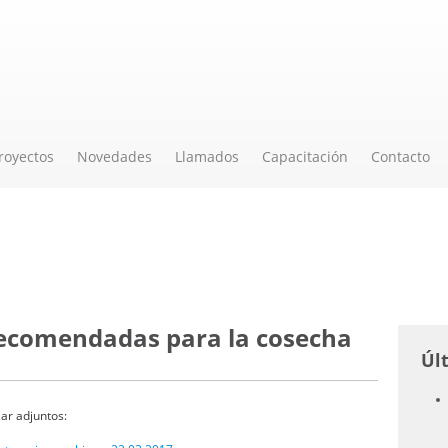
royectos
Novedades
Llamados
Capacitación
Contacto
 recomendadas para la cosecha
Úl
zar adjuntos: