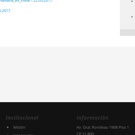
tenaria_en_china – 22.03.2017.
4.2017.
Institucional
Información
Misión
Av. Gral. Rondeau 1908 Piso 1
CP 11.800