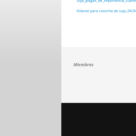
Soja_plagas_de_importancia_cuaren
Volante para cosecha de soja_04.0
Miembros